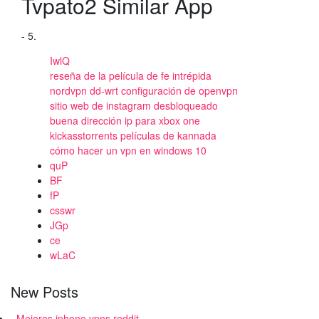
Tvpato2 Similar App
- 5.
IwlQ
reseña de la película de fe intrépida
nordvpn dd-wrt configuración de openvpn
sitio web de instagram desbloqueado
buena dirección ip para xbox one
kickasstorrents películas de kannada
cómo hacer un vpn en windows 10
quP
BF
fP
csswr
JGp
ce
wLaC
New Posts
Mejores iphone vpns reddit